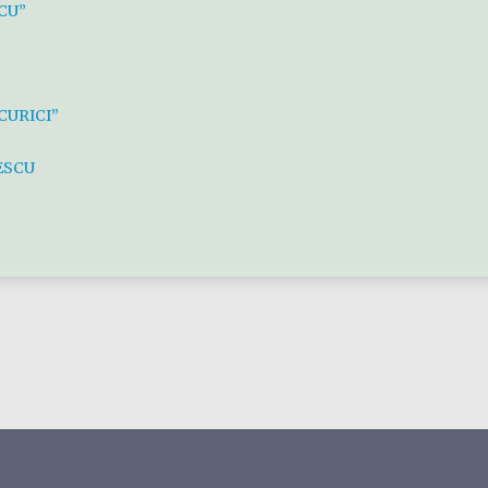
CU”
CURICI”
ESCU