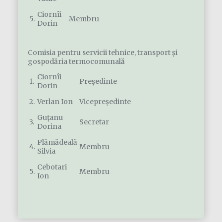
Ciornîi
5.
Membru
Dorin
Comisia pentru servicii tehnice, transport şi
gospodăria termocomunală
Ciornîi
1.
Președinte
Dorin
2.
Verlan Ion
Vicepreședinte
Guțanu
3.
Secretar
Dorina
Plămădeală
4.
Membru
Silvia
Cebotari
5.
Membru
Ion