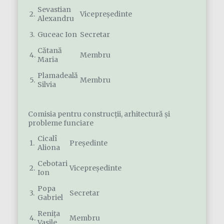
Sevastian
2.
Vicepreședinte
Alexandru
3.
Guceac Ion
Secretar
Cătană
4.
Membru
Maria
Plamadeală
5.
Membru
Silvia
Comisia pentru construcţii, arhitectură şi
probleme funciare
Cicalî
1.
Președinte
Aliona
Cebotari
2.
Vicepreședinte
Ion
Popa
3.
Secretar
Gabriel
Renița
4.
Membru
Vasile