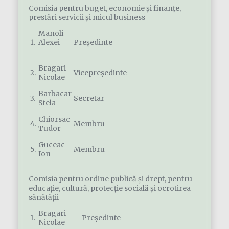
Comisia pentru buget, economie şi finanţe,
prestări servicii şi micul business
Manoli
1.
Alexei
Președinte
Bragari
2.
Vicepreședinte
Nicolae
Barbacar
3.
Secretar
Stela
Chiorsac
4.
Membru
Tudor
Guceac
5.
Membru
Ion
Comisia pentru ordine publică şi drept, pentru
educaţie, cultură, protecţie socială şi ocrotirea
sănătăţii
Bragari
1.
Președinte
Nicolae