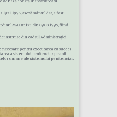
e de bază constă în instruirea și
or 1971-1995, aşezământul dat, a fost
ordinul MAI nr.175 din 09.08.1995, fiind
e instruire din cadrul Administrației
nțe necesare pentru executarea cu succes
ltarea a sistemului penitenciar pe anii
elor umane ale sistemului penitenciar
.