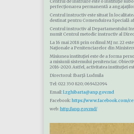
Centrul de instruire este o instituție sub
perfecționarea permanentă a angajaților
Centrul instructiv este situat în localita
destinat pentru Comenduirea Specială afla
Centrul instructiv al Departamentului Inst
numit Centrul metodic instructiv al Direcţ
La 16 mai 2018 prin ordinul MJ nr. 22 est
Naționale a Penitenciarelor din Ministerul 
Misiunea instituției este de a forma pers
a misiunii sistemului penitenciar. Obiectiv
2016-2020. Astfel, activitatea instituției e
Directorul: Ibarță Ludmila
Tel: 022 350 820; 069412094
Email:
l.zghibarta@anp.gov.md
Facebook:
https://www.facebook.com/ce
web:
http://anp.gov.md/