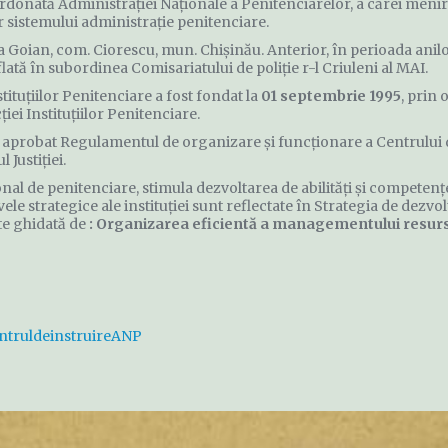
ordonată Administrației Naționale a Penitenciarelor, a cărei menir
 sistemului administrație penitenciare.
tea Goian, com. Ciorescu, mun. Chişinău. Anterior, în perioada anil
tă în subordinea Comisariatului de poliţie r-l Criuleni al MAI.
ituţiilor Penitenciare a fost fondat la
01 septembrie 1995
, prin 
iei Instituţiilor Penitenciare.
e aprobat Regulamentul de organizare și funcționare a Centrului d
Justiției.
onal de penitenciare, stimula dezvoltarea de abilități și compete
ele strategice ale instituției sunt reflectate în Strategia de dezvo
ste ghidată de
: Organizarea eficientă a managementului resurs
ntruldeinstruireANP