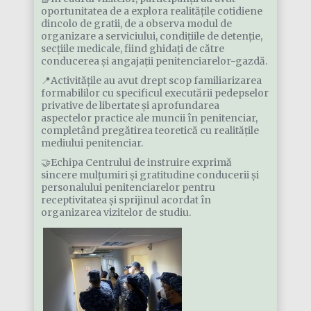
oportunitatea de a explora realitățile cotidiene
dincolo de gratii, de a observa modul de
organizare a serviciului, condițiile de detenție,
secțiile medicale, fiind ghidați de către
conducerea și angajații penitenciarelor-gazdă.
📍Activitățile au avut drept scop familiarizarea
formabililor cu specificul executării pedepselor
privative de libertate și aprofundarea
aspectelor practice ale muncii în penitenciar,
completând pregătirea teoretică cu realitățile
mediului penitenciar.
🤝Echipa Centrului de instruire exprimă
sincere mulțumiri și gratitudine conducerii și
personalului penitenciarelor pentru
receptivitatea și sprijinul acordat în
organizarea vizitelor de studiu.