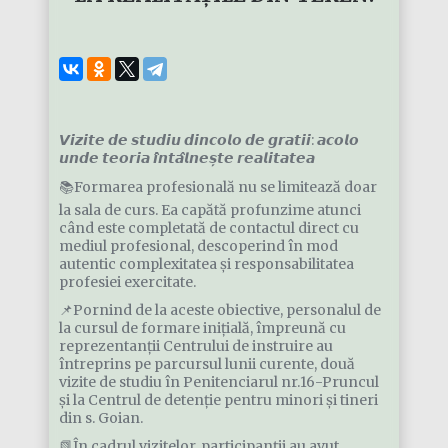
𝙑𝙞𝙯𝙞𝙩𝙚 𝙙𝙚 𝙨𝙩𝙪𝙙𝙞𝙪 𝙙𝙞𝙣𝙘𝙤𝙡𝙤 𝙙𝙚 𝙜𝙧𝙖𝙩𝙞𝙞: 𝙖𝙘𝙤𝙡𝙤
𝙪𝙣𝙙𝙚 𝙩𝙚𝙤𝙧𝙞𝙖 𝙞̂𝙣𝙩𝙖̂𝙡𝙣𝙚𝙨̦𝙩𝙚 𝙧𝙚𝙖𝙡𝙞𝙩𝙖𝙩𝙚𝙖
📚Formarea profesională nu se limitează doar
la sala de curs. Ea capătă profunzime atunci
când este completată de contactul direct cu
mediul profesional, descoperind în mod
autentic complexitatea și responsabilitatea
profesiei exercitate.
📌Pornind de la aceste obiective, personalul de
la cursul de formare inițială, împreună cu
reprezentanții Centrului de instruire au
întreprins pe parcursul lunii curente, două
vizite de studiu în Penitenciarul nr.16-Pruncul
și la Centrul de detenție pentru minori și tineri
din s. Goian.
📗În cadrul vizitelor, participanții au avut