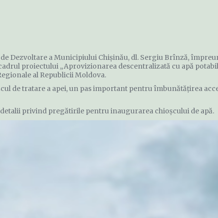
ei de Dezvoltare a Municipiului Chișinău, dl. Sergiu Brînză, împre
n cadrul proiectului „Aprovizionarea descentralizată cu apă potabi
 Regionale al Republicii Moldova.
oșcul de tratare a apei, un pas important pentru îmbunătățirea acce
le detalii privind pregătirile pentru inaugurarea chioșcului de apă.