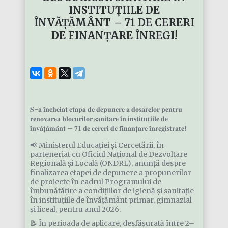
INSTITUȚIILE DE
ÎNVĂȚĂMÂNT – 71 DE CERERI
DE FINANȚARE ÎNREGI!
𝐒-𝐚 𝐢̂𝐧𝐜𝐡𝐞𝐢𝐚𝐭 𝐞𝐭𝐚𝐩𝐚 𝐝𝐞 𝐝𝐞𝐩𝐮𝐧𝐞𝐫𝐞 𝐚 𝐝𝐨𝐬𝐚𝐫𝐞𝐥𝐨𝐫 𝐩𝐞𝐧𝐭𝐫𝐮
𝐫𝐞𝐧𝐨𝐯𝐚𝐫𝐞𝐚 𝐛𝐥𝐨𝐜𝐮𝐫𝐢𝐥𝐨𝐫 𝐬𝐚𝐧𝐢𝐭𝐚𝐫𝐞 𝐢̂𝐧 𝐢𝐧𝐬𝐭𝐢𝐭𝐮𝐭̦𝐢𝐢𝐥𝐞 𝐝𝐞
𝐢̂𝐧𝐯𝐚̆𝐭̦𝐚̆𝐦𝐚̂𝐧𝐭 – 𝟕𝟏 𝐝𝐞 𝐜𝐞𝐫𝐞𝐫𝐢 𝐝𝐞 𝐟𝐢𝐧𝐚𝐧𝐭̦𝐚𝐫𝐞 𝐢̂𝐧𝐫𝐞𝐠𝐢𝐬𝐭𝐫𝐚𝐭𝐞❗
📢 Ministerul Educației și Cercetării, în
parteneriat cu Oficiul Național de Dezvoltare
Regională și Locală (ONDRL), anunță despre
finalizarea etapei de depunere a propunerilor
de proiecte în cadrul Programului de
îmbunătățire a condițiilor de igienă și sanitație
în instituțiile de învățământ primar, gimnazial
și liceal, pentru anul 2026.
📝 În perioada de aplicare, desfășurată între 2–