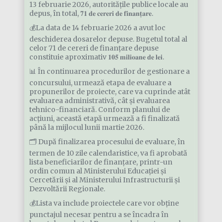
13 februarie 2026, autoritățile publice locale au
depus, în total, 𝟕𝟏 𝐝𝐞 𝐜𝐞𝐫𝐞𝐫𝐢 𝐝𝐞 𝐟𝐢𝐧𝐚𝐧𝐭̦𝐚𝐫𝐞.
💰La data de 14 februarie 2026 a avut loc
deschiderea dosarelor depuse. Bugetul total al
celor 71 de cereri de finanțare depuse
constituie aproximativ 𝟏𝟎𝟓 𝐦𝐢𝐥𝐢𝐨𝐚𝐧𝐞 𝐝𝐞 𝐥𝐞𝐢.
📊 În continuarea procedurilor de gestionare a
concursului, urmează etapa de evaluare a
propunerilor de proiecte, care va cuprinde atât
evaluarea administrativă, cât și evaluarea
tehnico-financiară. Conform planului de
acțiuni, această etapă urmează a fi finalizată
până la mijlocul lunii martie 2026.
🗂️ După finalizarea procesului de evaluare, în
termen de 10 zile calendaristice, va fi aprobată
lista beneficiarilor de finanțare, printr-un
ordin comun al Ministerului Educației și
Cercetării și al Ministerului Infrastructurii și
Dezvoltării Regionale.
💰Lista va include proiectele care vor obține
punctajul necesar pentru a se încadra în