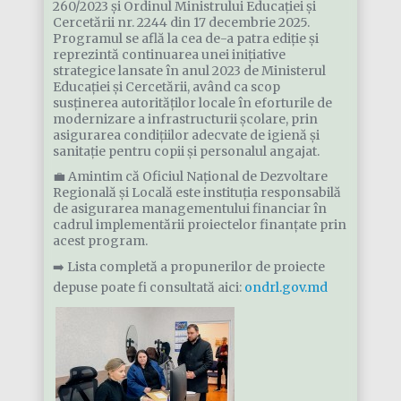
260/2023 și Ordinul Ministrului Educației și
Cercetării nr. 2244 din 17 decembrie 2025.
Programul se află la cea de-a patra ediție și
reprezintă continuarea unei inițiative
strategice lansate în anul 2023 de Ministerul
Educației și Cercetării, având ca scop
susținerea autorităților locale în eforturile de
modernizare a infrastructurii școlare, prin
asigurarea condițiilor adecvate de igienă și
sanitație pentru copii și personalul angajat.
💼 Amintim că Oficiul Național de Dezvoltare
Regională și Locală este instituția responsabilă
de asigurarea managementului financiar în
cadrul implementării proiectelor finanțate prin
acest program.
➡️ Lista completă a propunerilor de proiecte
depuse poate fi consultată aici:
ondrl.gov.md