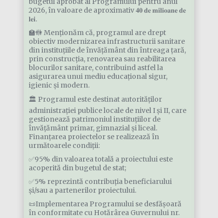
bugetul aprobat al Programului pentru anul
2026, în valoare de aproximativ 𝟒𝟎 𝐝𝐞 𝐦𝐢𝐥𝐢𝐨𝐚𝐧𝐞 𝐝𝐞
𝐥𝐞𝐢.
🏫🚻 Menționăm că, programul are drept
obiectiv modernizarea infrastructurii sanitare
din instituțiile de învățământ din întreaga țară,
prin construcția, renovarea sau reabilitarea
blocurilor sanitare, contribuind astfel la
asigurarea unui mediu educațional sigur,
igienic și modern.
🏛️ Programul este destinat autorităților
administrației publice locale de nivel I și II, care
gestionează patrimoniul instituțiilor de
învățământ primar, gimnazial și liceal.
Finanțarea proiectelor se realizează în
următoarele condiții:
✅95% din valoarea totală a proiectului este
acoperită din bugetul de stat;
✅5% reprezintă contribuția beneficiarului
și/sau a partenerilor proiectului.
📜Implementarea Programului se desfășoară
în conformitate cu Hotărârea Guvernului nr.