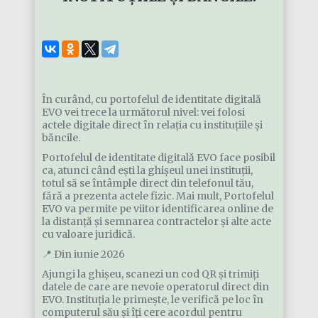
În curând, cu portofelul de identitate digitală
EVO vei trece la următorul nivel: vei folosi
actele digitale direct în relația cu instituțiile și
băncile.
Portofelul de identitate digitală EVO face posibil
ca, atunci când ești la ghișeul unei instituții,
totul să se întâmple direct din telefonul tău,
fără a prezenta actele fizic. Mai mult, Portofelul
EVO va permite pe viitor identificarea online de
la distanță și semnarea contractelor și alte acte
cu valoare juridică.
📍 Din iunie 2026
Ajungi la ghișeu, scanezi un cod QR și trimiți
datele de care are nevoie operatorul direct din
EVO. Instituția le primește, le verifică pe loc în
computerul său și îți cere acordul pentru