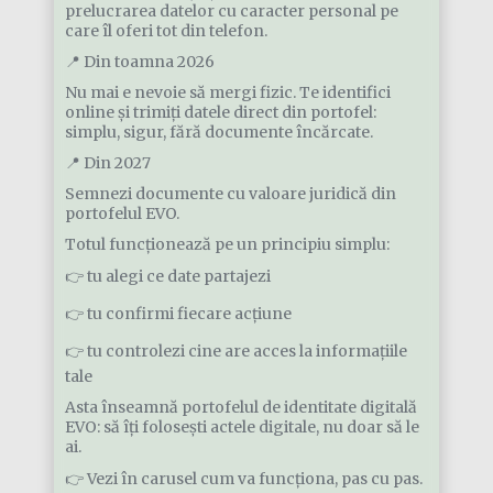
prelucrarea datelor cu caracter personal pe
care îl oferi tot din telefon.
📍 Din toamna 2026
Nu mai e nevoie să mergi fizic. Te identifici
online și trimiți datele direct din portofel:
simplu, sigur, fără documente încărcate.
📍 Din 2027
Semnezi documente cu valoare juridică din
portofelul EVO.
Totul funcționează pe un principiu simplu:
👉 tu alegi ce date partajezi
👉 tu confirmi fiecare acțiune
👉 tu controlezi cine are acces la informațiile
tale
Asta înseamnă portofelul de identitate digitală
EVO: să îți folosești actele digitale, nu doar să le
ai.
👉 Vezi în carusel cum va funcționa, pas cu pas.