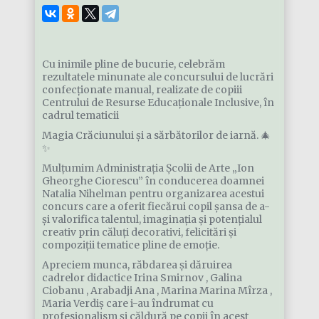
Cu inimile pline de bucurie, celebrăm
rezultatele minunate ale concursului de lucrări
confecționate manual, realizate de copiii
Centrului de Resurse Educaționale Inclusive, în
cadrul tematicii
Magia Crăciunului și a sărbătorilor de iarnă. 🎄
✨
Mulțumim Administrația Școlii de Arte „Ion
Gheorghe Ciorescu” în conducerea doamnei
Natalia Nihelman pentru organizarea acestui
concurs care a oferit fiecărui copil șansa de a-
și valorifica talentul, imaginația și potențialul
creativ prin căluți decorativi, felicitări și
compoziții tematice pline de emoție.
Apreciem munca, răbdarea și dăruirea
cadrelor didactice Irina Smirnov , Galina
Ciobanu , Arabadji Ana , Marina Marina Mîrza ,
Maria Verdiș care i-au îndrumat cu
profesionalism și căldură pe copii în acest