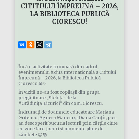
CITITULUI ÎMPREUNĂ – 2026,
LA BIBLIOTECA PUBLICĂ
CIORESCU!
Încă o activitate frumoasă din cadrul
evenimentului #Ziua Internațională a Cititului
Împreună – 2026, la Biblioteca Publică
Ciorescu 📖✨
În vizită ne-au fost copilașii din grupa
pregătitoare „Steluța” de la
#Grădinița_Licurici” din com. Ciorescu.
Îndrumați de doamnele educatoare Mariana
Grițenco, Agnesa Manciu și Diana Canțîr, picii
au descoperit bucuria lecturii prin cărțile citite
cu voce tare, jocuri și momente pline de
zâmbete 😊📚