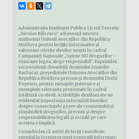
Administrația Instituției Publice Liceul Teoretic
„Nicolae Bălcescu” adresează sincere
mulțumiri Uniunii Avocaților din Republica
Moldova pentru lecțiile informative și
valoroase oferite elevilor noștri în cadrul
Campaniei Naționale „Spune NU drogurilor –
cunoaște legea, alege responsabil”. Exprimăm
recunoștință deosebită domnului Anatolie
Barbacar, președintele Uniunea Avocatilor din
Republica Moldova precum și domnului Dorin
Popescu, pentru mesajele puternice și
exemplele relevante prezentate în cadrul
întâlnirii cu elevii. Activitățile desfășurate au
evidențiat importanța informării tinerilor
despre consecințele grave ale consumului și
răspândirii drogurilor, precum și despre
responsabilitatea legală și socială pe care
acestea o implică.
Considerăm că astfel de lecții contribuie
esențial la formarea unei generații informate,