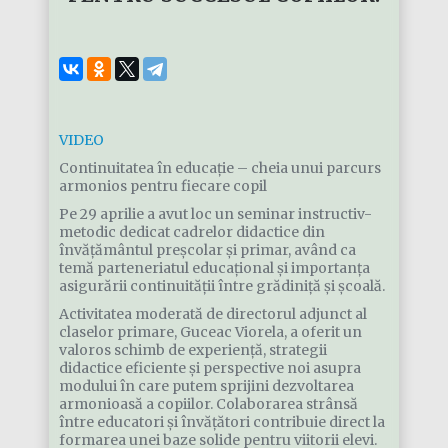
VIDEO
Continuitatea în educație – cheia unui parcurs
armonios pentru fiecare copil
Pe 29 aprilie a avut loc un seminar instructiv-
metodic dedicat cadrelor didactice din
învățământul preșcolar și primar, având ca
temă parteneriatul educațional și importanța
asigurării continuității între grădiniță și școală.
Activitatea moderată de directorul adjunct al
claselor primare, Guceac Viorela, a oferit un
valoros schimb de experiență, strategii
didactice eficiente și perspective noi asupra
modului în care putem sprijini dezvoltarea
armonioasă a copiilor. Colaborarea strânsă
între educatori și învățători contribuie direct la
formarea unei baze solide pentru viitorii elevi.