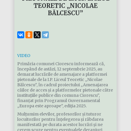
TEORETIC „NICOLAE
BĂLCESCU”
VIDEO
Primăria comunei Ciorescu informează că,
începând de astăzi, 12 septembrie 2025, au
demarat lucrările de amenajare a platformei
pietonale de la I.P. Liceul Teoretic „Nicolae
Bălcescu”, în cadrul proiectului „Amenajarea
căilor de acces și a platformelor pietonale către
instituțiile publice din comuna Ciorescu”,
finanțat prin Programul Guvernamental
„Europa este aproape”, ediția 2025.
Mulțumim elevilor, profesorilor și tuturor
locuitorilor pentru înțelegerea și răbdarea
manifestată pe durata acestor lucrări și ne
cerem scuze pentru eventualele deranjuri