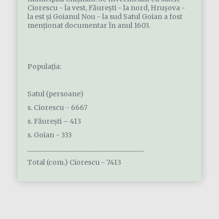
Ciorescu - la vest, Făureşti - la nord, Hruşova -
la est şi Goianul Nou - la sud Satul Goian a fost
menționat documentar în anul 1603.
Populația:
Satul (persoane)
s. Ciorescu - 6667
s. Făurești – 413
s. Goian - 333
__________________________________
Total (com.) Ciorescu - 7413