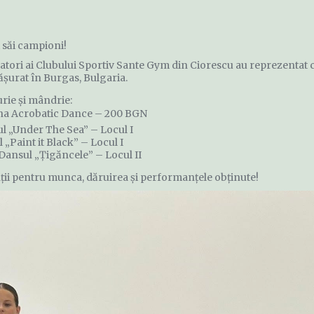
săi campioni!
nsatori ai Clubului Sportiv Sante Gym din Ciorescu au reprezentat
ășurat în Burgas, Bulgaria.
rie și mândrie:
lina Acrobatic Dance – 200 BGN
l „Under The Sea” – Locul I
„Paint it Black” – Locul I
Dansul „Țigăncele” – Locul II
rinții pentru munca, dăruirea și performanțele obținute!