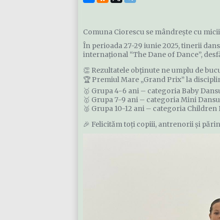
Comuna Ciorescu se mândrește cu micii 
În perioada 27-29 iunie 2025, tinerii da
internațional “The Dane of Dance”, desf
👏 Rezultatele obținute ne umplu de bucu
🏆 Premiul Mare „Grand Prix” la discip
🥇 Grupa 4-6 ani – categoria Baby Dansu
🥇 Grupa 7-9 ani – categoria Mini Dansul 
🥈 Grupa 10-12 ani – categoria Children 
🎉 Felicităm toți copiii, antrenorii și pă